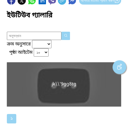
আপনার মতামত প্রদান করুন
ইউটিউব গ্যালারি
ক্রম অনুসারে
পৃষ্ঠা আইটেম
jk\\'9gg8tg
১