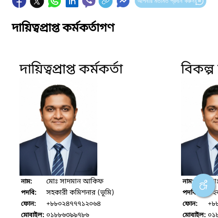
আপনার মতামত প্রদান করুন
দায়িত্বপ্রাপ্ত কর্মকর্তাগণ
দায়িত্বপ্রাপ্ত কর্মকর্তা
বিকল্প দ
মোঃ সাদমান আকিফ
মো
নাম:
নাম:
সহকারী কমিশনার (ভূমি)
সহক
পদবি:
পদবি:
+৮৮০২৪৭৭৭১২০৬৪
+৮
ফোন:
ফোন:
০১৮৮৬৩৯৯৭৮৬
০১
মোবাইল:
মোবাইল: